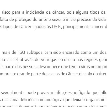
risco para a incidência de câncer, pois alguns tipos da 
 falta de proteção durante o sexo, o início precoce da vid
tipos de câncer ligados às DSTs, principalmente câncer do
 mais de 150 subtipos, tem sido encarado como um dos 
a visível, através de verrugas e coceira nas regiões geni
ande parte das pessoas desconhece que tem o vírus no orga
umores, e grande parte dos casos de câncer de colo do útero es
l sexualmente, pode provocar infecções no fígado que infl
as ocasiona deficiência imunológica que deixa o organismo ma
e provocar doenças hematológicas graves, como a leucemia