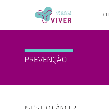
CL
PREVENÇÃO
IST´S E O CÂNCER