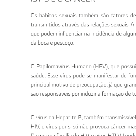
Os hábitos sexuais também são fatores de 
transmitidos através das relações sexuais. A
que podem influenciar na incidência de alguns 
da boca e pescoço.
O Papilomavírus Humano (HPV), que possui
saúde. Esse vírus pode se manifestar de form
principal motivo de preocupação, já que gr
são responsáveis por induzir a formação de t
O vírus da Hepatite B, também transmissíve
HIV, o vírus por si só não provoca câncer, m
Da mesma família do HIV, o vírus HTLV-I pod