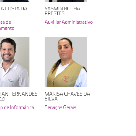
A COSTA DA
YASMIN ROCHA
A
PRESTES
sta de
Auxiliar Administrativo
amento
TIAN FERNANDES
MARISA CHAVES DA
ZZI
SILVA
co de Informática
Serviços Gerais